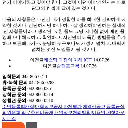
언가 이야기하고 있어야 한다. 그것이 어떤 이야기인지는 바로
광고의 컨셉에 달려 있는 것이다.
다음의 사항들은 다년간 내가 경험한 바를 최대한 간략하게 요
약한 것이다. 간단하지만 하나 하나 잘 생각해야만하는 실제적
인 사항들이라고 생각된다. 한 줄도 그냥 지나침 없이 매번 촬
영때마다 체크하고, 확인하고, 자신만이 터득한 방법들을 추가
하고 보완해나가자. 분명히 누구보다도 개성이 넘치고, 매력이
넘치는 멋진 모델들이 될 것이다.
이전글
캐스팅 과정의 이해 [CF]
14.07.26
다음글
슬럼프극복
14.07.26
입학문의
042-866-0211
휴·복학 문의
042-866-0288
등록금 문의
042-866-0851
장학금 문의
042-866-0214
생활관 문의
042-866-0510
주민등록법개정
|
대학정보공시
|
자체평가
|
예결산공고
|
등록금심
의위원회
|
업무추진비공개
|
개인정보처리방침
|
이용안내
|
찾아오
시는길