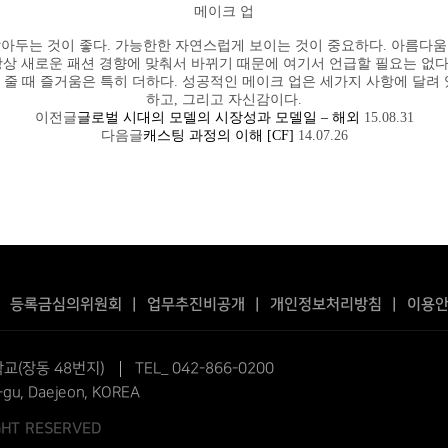
메이크 업
알아두는 것이 좋다. 가능한한 자연스럽게 보이는 것이 중요하다. 아름다움
항상 새로운 패션 경향에 맞춰서 바뀌기 때문에 여기서 언급할 필요는 없
 줄 때 즐거움은 특히 더하다. 성공적인 메이크 업은 세가지 사항에 달려 
하고, 그리고 자신감이다.
이전글
글로벌 시대의 모델의 시장성과 모델일 – 해외
15.08.31
다음글
캐스팅 과정의 이해 [CF]
14.07.26
|
등록금심의위원회
|
업무추진비공개
|
개인정보처리방침
|
이용
교(장동 48번지)
TEL_ 042-866-0200
-gu, Daejeon, KOREA
IGHT RESERVED