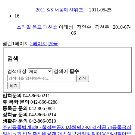
2011 S/S 서울패션위크
2011-05-25
16
스타일 옴므 패션쇼
이태성 정인수 김선우 2010-07-
06
열린
1
페이지
2
페이지
맨끝
검색
검색대상
검색어
필수
검색
닫기
입학문의
042-866-0211
휴·복학 문의
042-866-0288
등록금 문의
042-866-0851
장학금 문의
042-866-0214
생활관 문의
042-866-0510
주민등록법개정
|
대학정보공시
|
자체평가
|
예결산공고
|
등록금심
의위원회
|
업무추진비공개
|
개인정보처리방침
|
이용안내
|
찾아오