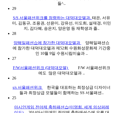
들^..
29
S/S 서울패션위크를 점령하는 대덕대모델과.
태은, 서유
미, 김동규, 조용권, 선윤미, 강유선, 이도희, 설재경, 이민
지, 김다혜, 송은지, 양은영 등 재학생과 졸..
28
양해일패션쇼에 참가한 대덕대모델과
양해일패션쇼
에 참가한 대덕대모델과 제52회 수원화성문화제 기간중
인 10월 9일 수원시립미술과 ..
27
F/W서울패션위크 (대덕대모델)
F/W 서울패션위크
에도 많은 대덕대모델과 ..
26
s/s 서울패션위크
한국을 대표하는 최정상급 디자이너
들과 최정상급 모델들이 함께하는 SS 서울패션..
25
아시안게임 전야제 축하패션쇼(이영희. 세계 의상퍼레
이드)
2014아시안게임 전야제 축하패션쇼에 오른 대